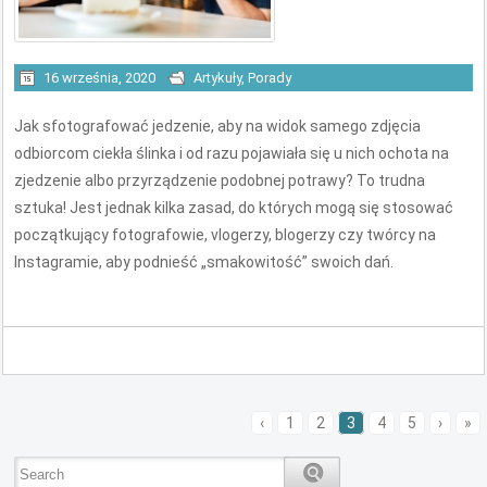
16 września, 2020
Artykuły
,
Porady
Jak sfotografować jedzenie, aby na widok samego zdjęcia
odbiorcom ciekła ślinka i od razu pojawiała się u nich ochota na
zjedzenie albo przyrządzenie podobnej potrawy? To trudna
sztuka! Jest jednak kilka zasad, do których mogą się stosować
początkujący fotografowie, vlogerzy, blogerzy czy twórcy na
Instagramie, aby podnieść „smakowitość” swoich dań.
‹
1
2
3
4
5
›
»