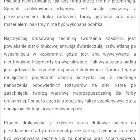
miejsca niedrukowane, tak aby farba przez nie nie przeniknęła.
Sposób zablokowania otworów jest ściśle związany z
przeznaczeniem druku, rodzajem farby, gęstości sita oraz
materiałem, na którym ma być wykonana odbitka.
Najczęściej stosowaną techniką tworzenia szablonu jest
powlekanie siatki drukowej emulsją światłoczułą, naświetlaną po
wyschnięciu w kopioramie, gdzie jest ona wywoływana, a
nieutrwalone fragmenty są wypłukiwane. Tak wysuszona siatka
jest gotowa do tego aby rozpocząć drukowanie. Oprócz tego w
mniejszych projektach często korzysta się z ręcznego
nanoszenia odpowiednich roztworów na sito, które po
zaschnięciu tworzą warstwę nieprzepuszczalną dla farby
drukarskiej. Ponadto często stosuje się także szablony wycięte z
specjalnie do tego przystosowanej folii.
Proces drukowania z użyciem siatki drukowej polega na
przetłaczaniu farby na materiał, przez siatkę. Czynność ta może
być wykonywana ręcznie lub za pomocą pras sitodrukowych.