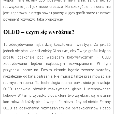
wspomniane ekrany LED. Oczywiście, nie ma nic za darmo. To
rozwiązanie jest już nieco droższe. Na szczęście ich cena nie
jest zaporowa, dlatego nawet początkujący grafik może (a nawet
powinien) rozważyć taką propozycję.
OLED – czym się wyróżnia?
To zdecydowanie najbardziej kosztowna inwestycja. Za jakość
jednak się płaci. Jeżeli zależy Ci na tym, aby Twoje grafiki były po
prostu doskonałe pod względem kolorystycznym – OLED
zdecydowanie będzie najlepszym rozwiązaniem. W tym
przypadku obraz na Twoim ekranie będzie zawsze wyraźny,
niezależnie od kąta patrzenia. Nie musisz także przejmować się
rozmyciem ruchu. Ta technologia niemal całkowicie je niweluje.
OLED zapewnia również maksymalną głębię i intensywność
kolorów. W tym przypadku diody, które tworzą ekran, są w stanie
kontrolować każdy piksel w sposób niezależny od siebie. Ekrany
OLED są doskonałym rozwiązaniem dla perfekcjonistów i osób