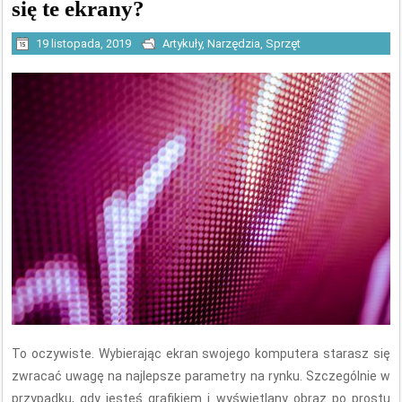
się te ekrany?
19 listopada, 2019
Artykuły
,
Narzędzia
,
Sprzęt
To oczywiste. Wybierając ekran swojego komputera starasz się
zwracać uwagę na najlepsze parametry na rynku. Szczególnie w
przypadku, gdy jesteś grafikiem i wyświetlany obraz po prostu