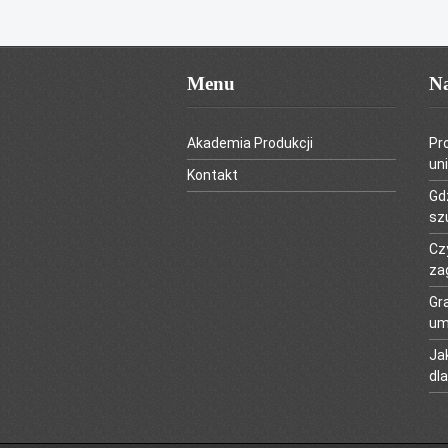
Menu
Na
Akademia Produkcji
Pr
uni
Kontakt
Gd
szu
Cz
za
Gr
um
Ja
dla