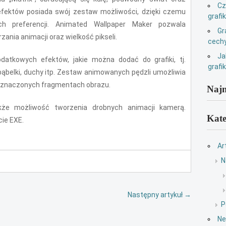
Cz
 efektów posiada swój zestaw możliwości, dzięki czemu
grafi
 preferencji. Animated Wallpaper Maker pozwala
Gr
ania animacji oraz wielkość pikseli.
cechy
Ja
odatkowych efektów, jakie można dodać do grafiki, tj.
grafi
 bąbelki, duchy itp. Zestaw animowanych pędzli umożliwia
aznaczonych fragmentach obrazu.
Najn
kże możliwość tworzenia drobnych animacji kamerą.
Kate
ie EXE.
Ar
N
Następny artykuł
→
P
Ne