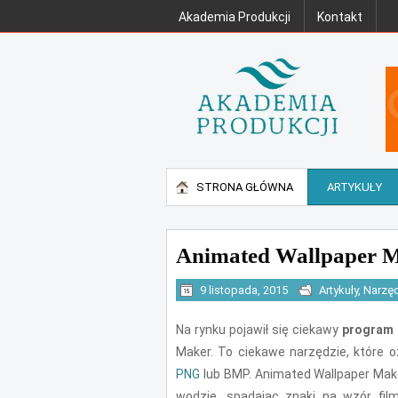
Akademia Produkcji
Kontakt
STRONA GŁÓWNA
ARTYKUŁY
Animated Wallpaper 
9 listopada, 2015
Artykuły
,
Narzę
Na rynku pojawił się ciekawy
program 
Maker. To ciekawe narzędzie, które 
PNG
lub BMP. Animated Wallpaper Make
wodzie, spadając znaki na wzór film