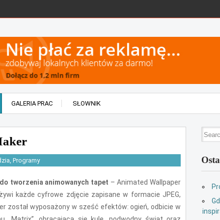
GALERIA PRAC
SŁOWNIK
Maker
Osta
dzia
,
Programy
do tworzenia animowanych tapet
– Animated Wallpaper
Pr
ożywi każde cyfrowe zdjęcie zapisane w formacie JPEG,
Gd
r został wyposażony w sześć efektów: ogień, odbicie w
inspir
u „Matrix”, obracającą się kulę, podwodny świat oraz