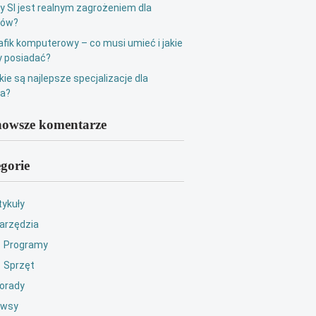
y SI jest realnym zagrożeniem dla
ków?
afik komputerowy – co musi umieć i jakie
 posiadać?
kie są najlepsze specjalizacje dla
ka?
owsze komentarze
gorie
tykuły
arzędzia
Programy
Sprzęt
orady
wsy