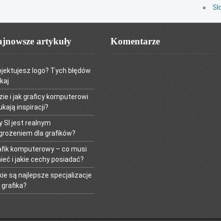
Sł
jnowsze artykuły
Komentarze
ojektujesz logo? Tych błędów
kaj
zie i jak graficy komputerowi
kają inspiracji?
y SI jest realnym
grożeniem dla grafików?
afik komputerowy – co musi
ieć i jakie cechy posiadać?
kie są najlepsze specjalizacje
 grafika?