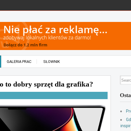
GALERIA PRAC
SŁOWNIK
to dobry sprzęt dla grafika?
Osta
Pr
Gd
inspir