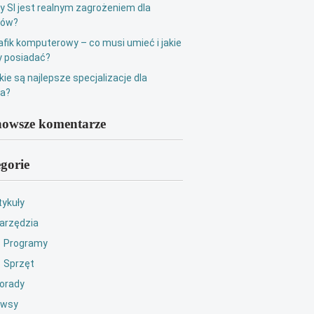
y SI jest realnym zagrożeniem dla
ków?
afik komputerowy – co musi umieć i jakie
 posiadać?
kie są najlepsze specjalizacje dla
ka?
owsze komentarze
gorie
tykuły
arzędzia
Programy
Sprzęt
orady
wsy