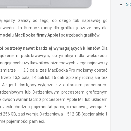
Sł
najlepszy, zależy od tego, do czego tak naprawdę go
wiedni dla tłumacza, inny dla grafika, jeszcze inny dla
modelu MacBooka firmy Apple
i potrzebach grafików.
i potrzeby nawet bardziej wymagających klientów
. Dla
ządzeniem podstawowym, optymalnym dla większości
magających użytkowników biznesowych. Jego najnowszy
rozmiarze – 13,3 cala, zaś MacBooka Pro możemy dostać
zeb: 13,3 cala, 14 cali lub 16 cali. Sprzęty różnią się też
 Air jest dostępny wyłącznie z autorskim procesorem
-rdzeniowym lub 8-rdzeniowym procesorem graficznym
w dwóch wariantach: z procesorem Apple M1 lub układem
i9). Jeśli chodzi o pojemność pamięci masowej, wersja 7-
 256 GB, zaś wersja 8-rdzeniowa – 512 GB (opcjonalnie 1
ame pojemności pamięci.