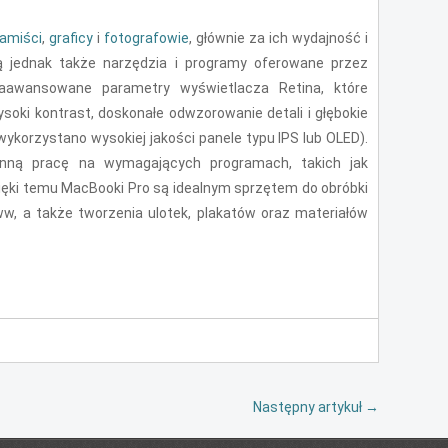
amiści
,
graficy
i
fotografowie
, głównie za ich wydajność i
ą jednak także narzędzia i programy oferowane przez
aawansowane parametry wyświetlacza Retina, które
soki kontrast, doskonałe odwzorowanie detali i głębokie
wykorzystano wysokiej jakości panele typu IPS lub OLED).
ynną pracę na wymagających programach, takich jak
Dzięki temu MacBooki Pro są idealnym sprzętem do obróbki
www, a także tworzenia ulotek, plakatów oraz materiałów
Następny artykuł
→