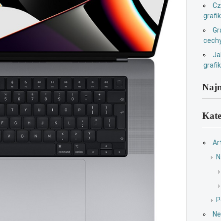
Cz
grafi
Gr
cechy
Ja
grafi
Najn
Kate
Ar
N
P
Ne