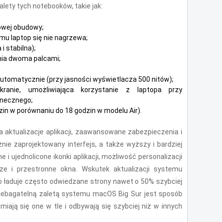
lety tych notebooków, takie jak:
owej obudowy;
emu laptop się nie nagrzewa;
i stabilna);
nia dwoma palcami;
ą automatycznie (przy jasności wyświetlacza 500 nitów);
kranie, umożliwiająca korzystanie z laptopa przy
onecznego;
zin w porównaniu do 18 godzin w modelu Air).
aktualizacje aplikacji, zaawansowane zabezpieczenia i
nie zaprojektowany interfejs, a także wyższy i bardziej
 ujednolicone ikonki aplikacji, możliwość personalizacji
ze i przestronne okna. Wskutek aktualizacji systemu
 ładuje często odwiedzane strony nawet o 50% szybciej
Niebagatelną zaletą systemu macOS Big Sur jest sposób
iają się one w tle i odbywają się szybciej niż w innych