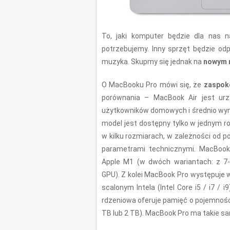
To, jaki komputer będzie dla nas 
potrzebujemy. Inny sprzęt będzie odpo
muzyka. Skupmy się jednak na
nowym 
O MacBooku Pro mówi się, że
zaspoko
porównania – MacBook Air jest ur
użytkowników domowych i średnio wy
model jest dostępny tylko w jednym 
w kilku rozmiarach, w zależności od potr
parametrami technicznymi. MacBook
Apple M1 (w dwóch wariantach: z 7
GPU). Z kolei MacBook Pro występuje 
scalonym Intela (Intel Core i5 / i7 / 
rdzeniowa oferuje pamięć o pojemności
TB lub 2 TB). MacBook Pro ma takie s