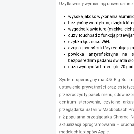
Użytkownicy wymieniają uniwersalne za
wysoka jakość wykonania alumini
bezgłośny wentylator, dzięki któr
wygodna klawiatura (miękka, cicha 
duży touchpad z funkcją przewija
szybka łączność WiFI;
czujnik jasności, który reguluje j
powłoka antyrefleksyjna na e
bezpośrednim padaniu światła sł
duża wydajność baterii (do 20 god
System operacyjny macOS Big Sur ma 
ustawienia prywatności oraz estetycz
przezroczysty pasek menu, odświeżone i
centrum sterowania, czytelne arkus
przeglądarka Safari w Macbookach Pro
niż popularna przeglądarka Chrome. 
aktualizacji oprogramowania – urucham
modelach laptopów Apple.